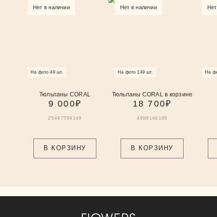
Нет в наличии
Нет в наличии
Нет
На фото 49 шт.
На фото 149 шт.
На фо
Тюльпаны CORAL
Тюльпаны CORAL в корзине
9 000
₽
18 700
₽
25
49
75
99
149
49
99
149
199
В КОРЗИНУ
В КОРЗИНУ